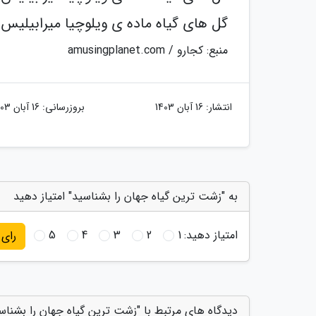
گل های گیاه ماده ی ویلوچیا میرابیلیس
منبع: کجارو / amusingplanet.com
انتشار:
16 آبان 1403
بروزرسانی:
16 آبان 1403
به "زشت ترین گیاه جهان را بشناسید" امتیاز دهید
امتیاز دهید:
1
2
3
4
5
رای
دیدگاه های مرتبط با "زشت ترین گیاه جهان را بشناس