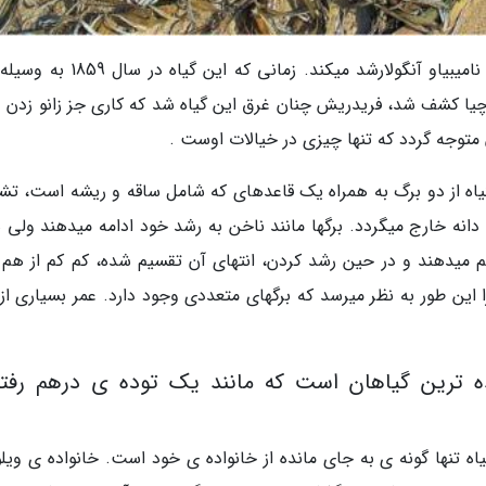
ویلوچیا میرابیلیس فقط در بیابانهای گرم و خشک نامیبیاو آنگولارشد میکند. زمانی که
ا کشف شد، فریدریش چنان غرق این گیاه شد که کاری جز زانو زدن و
 متوجه گردد که تنها چیزی در خیالات اوست .
گیاه از دو برگ به همراه یک قاعدهای که شامل ساقه و ریشه است، تش
ه خارج میگردد. برگها مانند ناخن به رشد خود ادامه میدهند ولی ه
 لم میدهند و در حین رشد کردن، انتهای آن تقسیم شده، کم کم از هم 
این طور به نظر میرسد که برگهای متعددی وجود دارد. عمر بسیاری از 
ه ترین گیاهان است که مانند یک توده ی درهم رفته
اه تنها گونه ی به جای مانده از خانواده ی خود است. خانواده ی ویلو