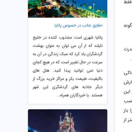
 فقط
یشتر گونه
حقایق جالب در خصوص پاتایا
پاتایا شهری است مجذوب کننده در خلیج
تایلند که از آن می توان به عنوان بهشت
چه برگ های بالای 4 الی 6 متر به ندرت
گردشگران یاد کرد که سبک زندگی در آن به
سرعت در حال تغییر است که در هیچ کجای
دنیا نمی توانید پیدا کنید. هتل های
شدن خاکی
باکیفیت، طبیعت بکر و مراکز خرید بزرگ از
ارش
دیگر جاذبه های گردشگری این شهر
این
هستند. با خبرنگاران همراه...
اسب
باز
 از