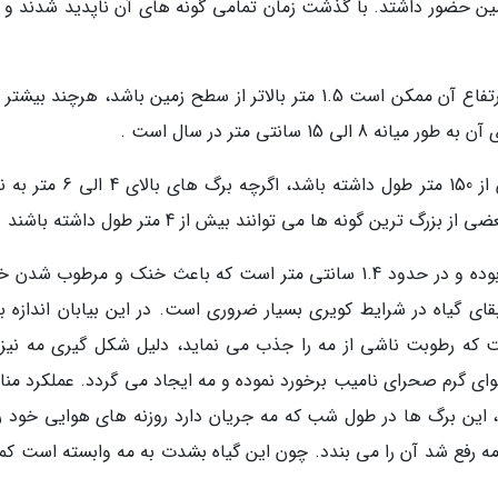
 در زمین حضور داشتد. با گذشت زمان تمامی گونه های آن ناپدید شدند و
ویلوچیا میرابیلیس به آهستگی رشد می نماید و ارتفاع آن ممکن است 1.5 متر بالاتر از سطح زمین باشد، هرچند ب
15 سانتی متر در سال است .
بافت برگ های یک گیاه هزار ساله می تواند بیش از 150 متر طول داشته باشد، اگر
ترین گونه ها می توانند بیش از 4 متر طول داشته باشند .
ضخامت برگ های ویلوچیا میرابیلیس بسیار زیاد بوده و در حدود 1.4 سانتی متر است که باعث خنک و مرطوب 
بقای گیاه در شرایط کویری بسیار ضروری است. در این بیابان اندازه ب
ت که رطوبت ناشی از مه را جذب می نماید، دلیل شکل گیری مه نیز 
ی گرم صحرای نامیب برخورد نموده و مه ایجاد می گردد. عملکرد من
ین برگ ها در طول شب که مه جریان دارد روزنه های هوایی خود را 
ه رفع شد آن را می بندد. چون این گیاه بشدت به مه وابسته است کمتر