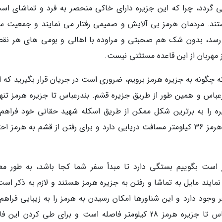
ی گردد، چرا که این جزیره دارای خاکی منحصر به فرد و تماشای اس
ستند. مردمان هرمز بی آلایش و صمیمی رفتار می نمایند و جمعیت س
ق آخرین سرشماری به 6000 نفر می رسد، بدون شک هم صحبتی و مراوده با اهالی و بومی های هر نق
مهربان از این قاعده مستثنی نیست.
 چگونه به جزیره هرمز برویم، ضروری است در جریان قرار بگیرید که از
یره را به برترین شکل ممکن از طریق اسکله شهید حقانی خود فراهم
نماید، این در حالی است که جزیره قشم تا جزیره هرمز 36 کیلومتر مسافت دریایی دارد و برای رفتن از قشم به هرمز
 است بگوییم بستگی دارد تا مبدأ سفر شما کجا باشد، به طور مع
ایند مایل به تماشا و رفتن به جزیره هرمز هستند و لازم به ذکر است
 وجود دارد و این شناورها امکان رسیدن به هرمز را به زیبایی فراهم
نمایند. همان طور که پیش تر گفته شد از بندرعباس تا جزیره هرمز 28 کیلومتر فاصله است و برای طی کردن ا