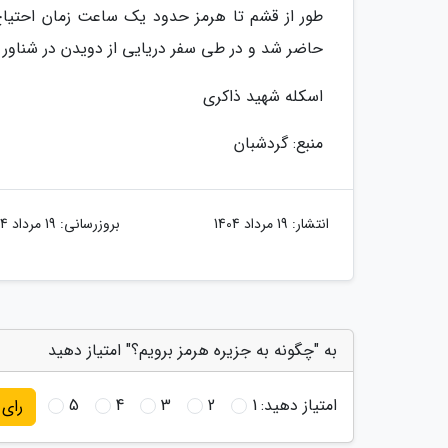
حاضر شد و در طی سفر دریایی از دویدن در شناور
اسکله شهید ذاکری
منبع: گردشبان
انتشار:
19 مرداد 1404
بروزرسانی:
19 مرداد 1404
به "چگونه به جزیره هرمز برویم؟" امتیاز دهید
امتیاز دهید:
1
2
3
4
5
رای