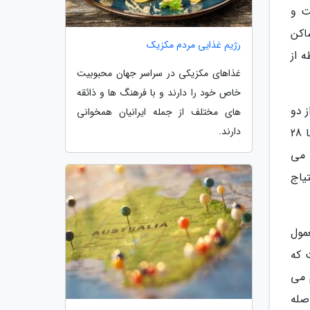
ت و
اکن
رژیم غذایی مردم مکزیک
طه از
غذاهای مکزیکی در سراسر جهان محبوبیت
خاص خود را دارند و با فرهنگ ها و ذائقه
 دو
های مختلف از جمله ایرانیان همخوانی
دارند.
طریق امکان سفر به جزیره هرمز وجود داد، از بندرعباس و همین طور از طریق جزیره قشم. بندرعباس تا جزیره هرمز تنها 28
 می
 احتیاج
مول
 که
 می
ین فاصله