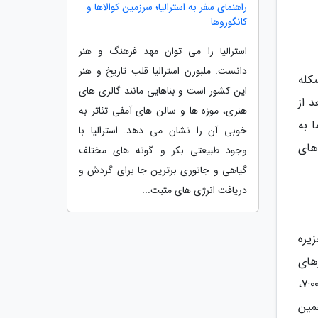
راهنمای سفر به استرالیا؛ سرزمین کوالاها و
کانگوروها
استرالیا را می توان مهد فرهنگ و هنر
دانست. ملبورن استرالیا قلب تاریخ و هنر
کله
این کشور است و بناهایی مانند گالری های
 از
هنری، موزه ها و سالن های آمفی تئاتر به
 به
خوبی آن را نشان می دهد. استرالیا با
های
وجود طبیعتی بکر و گونه های مختلف
گیاهی و جانوری برترین جا برای گردش و
دریافت انرژی های مثبت...
یره
ت های 7:00، 9:00، 13:00، 17:00 و 21:00 شناورهای
حمل مسافر به سمت جزیره هرمز حرکت می نمایند و تندروهای موجود در اسکله شهید ذاکری قشم رأس ساعت های 7:00،
همین