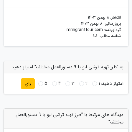
انتشار:
8 بهمن 1403
بروزرسانی:
8 بهمن 1403
گردآورنده:
immigranttour.com
شناسه مطلب: 101
به "طرز تهیه ترشی لبو با 9 دستورالعمل مختلف" امتیاز دهید
امتیاز دهید:
1
2
3
4
5
رای
دیدگاه های مرتبط با "طرز تهیه ترشی لبو با 9 دستورالعمل
مختلف"